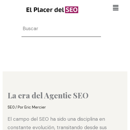
Ir
Flyo
al
Men
contenido
Search
La era del Agentic SEO
SEO
/ Por
Eric Mercier
El campo del SEO ha sido una disciplina en
constante evolución, transitando desde sus