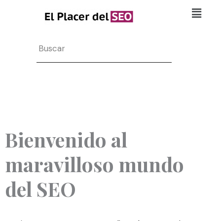
Ir
Flyo
al
Men
contenido
Search
Bienvenido al
maravilloso mundo
del SEO