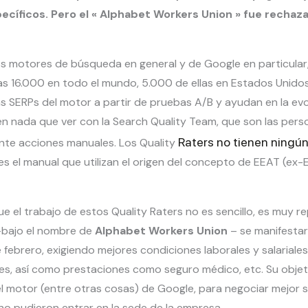
ecíficos. Pero el « Alphabet Workers Union » fue rechaza
los motores de búsqueda en general y de Google en particular,
nas 16.000 en todo el mundo, 5.000 de ellas en Estados Unido
as SERPs del motor a partir de pruebas A/B y ayudan en la evo
en nada que ver con la Search Quality Team, que son las per
Raters no tienen ningú
nte acciones manuales. Los Quality
es el manual que utilizan el origen del concepto de EEAT (ex-
e el trabajo de estos Quality Raters no es sencillo, es muy r
-bajo el nombre de
Alphabet Workers Union
– se manifestaro
febrero, exigiendo mejores condiciones laborales y salariales
es, así como prestaciones como seguro médico, etc. Su objet
 motor (entre otras cosas) de Google, para negociar mejor s
no pudieron entrar en la sede de la empresa.