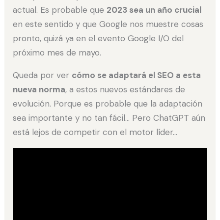
actual. Es probable que
2023 sea un año crucial
en este sentido y que Google nos muestre cosas
pronto, quizá ya en el evento Google I/O del
próximo mes de mayo.
Queda por ver
cómo se adaptará el SEO a esta
nueva norma
, a estos nuevos estándares de
evolución. Porque es probable que la adaptación
sea importante y no tan fácil… Pero ChatGPT aún
está lejos de competir con el motor líder…