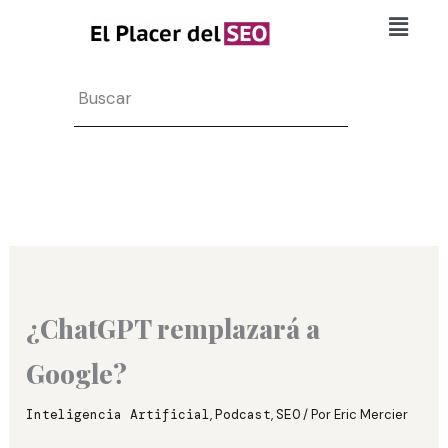
Ir
Flyo
al
Men
contenido
Search
¿ChatGPT remplazará a
Google?
Inteligencia Artificial
,
Podcast
,
SEO
/ Por
Eric Mercier