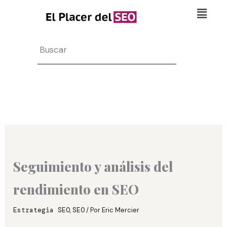
Ir
Flyo
al
Men
contenido
Search
Seguimiento y análisis del
rendimiento en SEO
Estrategia SEO
,
SEO
/ Por
Eric Mercier