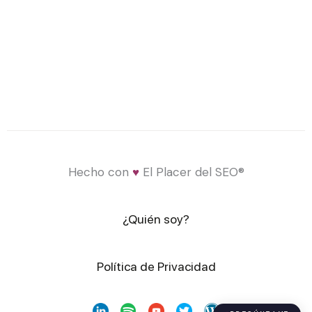
Hecho con
♥
El Placer del SEO®
¿Quién soy?
Política de Privacidad
L
S
Y
T
W