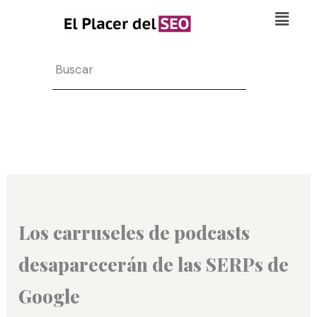
Ir
Flyo
al
Men
contenido
Search
Los carruseles de podcasts
desaparecerán de las SERPs de
Google