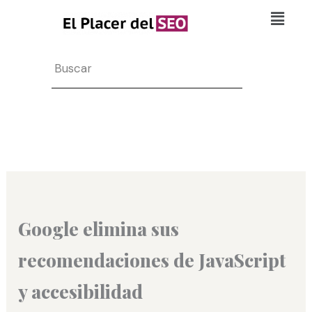
Ir
Flyo
al
Men
contenido
Search
Google elimina sus
recomendaciones de JavaScript
y accesibilidad