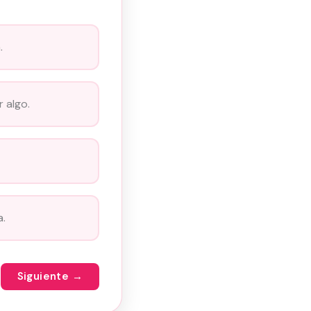
.
 algo.
a.
Siguiente →