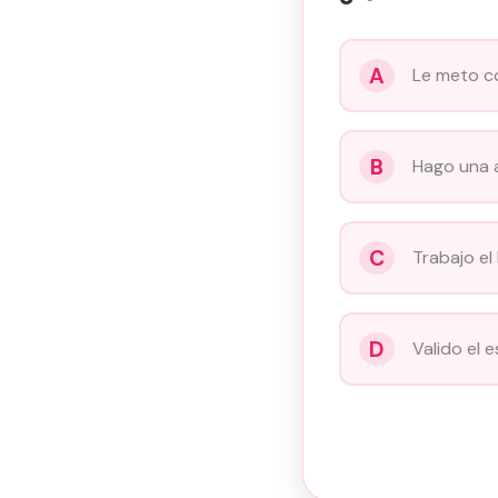
A
Le meto co
B
Hago una 
C
Trabajo el
D
Valido el 