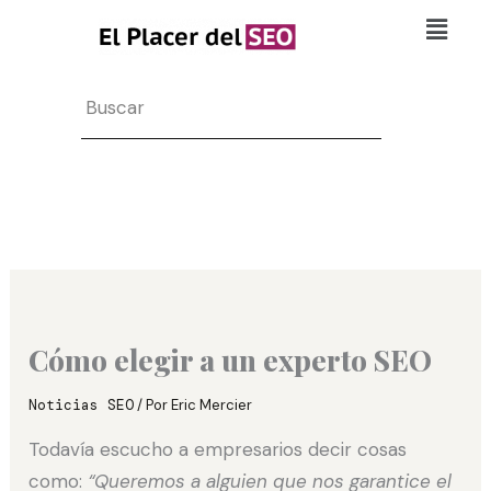
Ir
Flyo
al
Men
contenido
Search
Cómo elegir a un experto SEO
Noticias SEO
/ Por
Eric Mercier
Todavía escucho a empresarios decir cosas
como:
“Queremos a alguien que nos garantice el