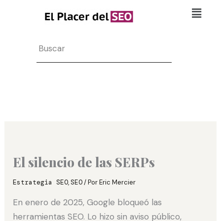
Ir
Flyo
al
Men
contenido
Search
El silencio de las SERPs
Estrategia SEO
,
SEO
/ Por
Eric Mercier
En enero de 2025, Google bloqueó las
herramientas SEO. Lo hizo sin aviso público,