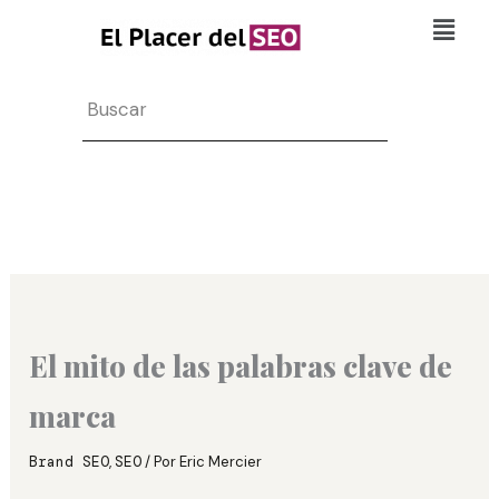
Ir
Flyo
al
Men
contenido
Search
El mito de las palabras clave de
marca
Brand SEO
,
SEO
/ Por
Eric Mercier