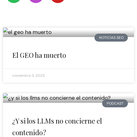
o
d
u
a
t
c
t
z
i
a
u
o
f
s
b
n
y
t
e
NOTICIAS SEO
El GEO ha muerto
noviembre 3, 2025
PODCAST
¿Y si los LLMs no concierne el
contenido?